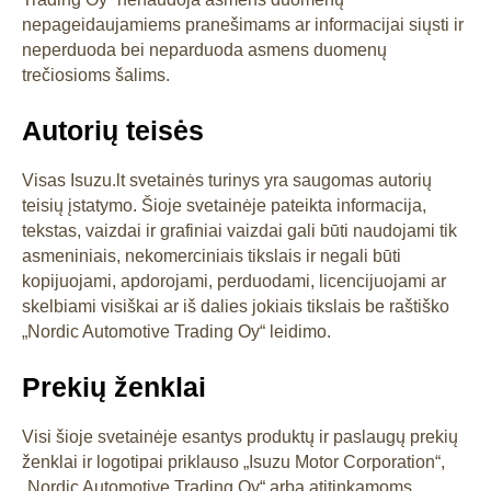
nepageidaujamiems pranešimams ar informacijai siųsti ir
neperduoda bei neparduoda asmens duomenų
trečiosioms šalims.
Autorių teisės
Visas Isuzu.lt svetainės turinys yra saugomas autorių
teisių įstatymo. Šioje svetainėje pateikta informacija,
tekstas, vaizdai ir grafiniai vaizdai gali būti naudojami tik
asmeniniais, nekomerciniais tikslais ir negali būti
kopijuojami, apdorojami, perduodami, licencijuojami ar
skelbiami visiškai ar iš dalies jokiais tikslais be raštiško
„Nordic Automotive Trading Oy“ leidimo.
Prekių ženklai
Visi šioje svetainėje esantys produktų ir paslaugų prekių
ženklai ir logotipai priklauso „Isuzu Motor Corporation“,
„Nordic Automotive Trading Oy“ arba atitinkamoms