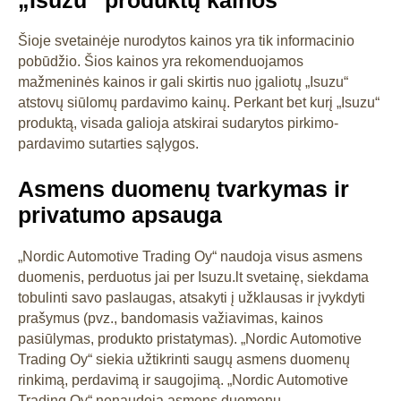
„Isuzu“ produktų kainos
Šioje svetainėje nurodytos kainos yra tik informacinio
pobūdžio. Šios kainos yra rekomenduojamos
mažmeninės kainos ir gali skirtis nuo įgaliotų „Isuzu“
atstovų siūlomų pardavimo kainų. Perkant bet kurį „Isuzu“
produktą, visada galioja atskirai sudarytos pirkimo-
pardavimo sutarties sąlygos.
Asmens duomenų tvarkymas ir
privatumo apsauga
„Nordic Automotive Trading Oy“ naudoja visus asmens
duomenis, perduotus jai per Isuzu.lt svetainę, siekdama
tobulinti savo paslaugas, atsakyti į užklausas ir įvykdyti
prašymus (pvz., bandomasis važiavimas, kainos
pasiūlymas, produkto pristatymas). „Nordic Automotive
Trading Oy“ siekia užtikrinti saugų asmens duomenų
rinkimą, perdavimą ir saugojimą. „Nordic Automotive
Trading Oy“ nenaudoja asmens duomenų