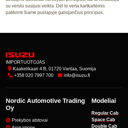
su verslu susijusi veikla. Dėl to verta kartkartėmis
patikrinti šiame puslapyje galiojančius principus.
IMPORTUOTOJAS
Kaakelikaari 4 B, 01720 Vantaa, Suomija
+358 020 7997 700
info@isuzu.fi
Nordic Automotive Trading
Modeliai
Oy
Regular Cab
Space Cab
Prekybos atstovai
Double Cab
Apie įmonę