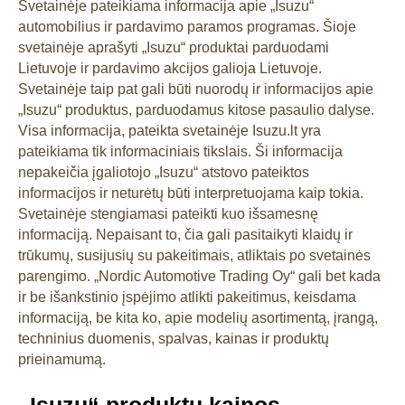
Svetainėje pateikiama informacija apie „Isuzu“
automobilius ir pardavimo paramos programas. Šioje
svetainėje aprašyti „Isuzu“ produktai parduodami
Lietuvoje ir pardavimo akcijos galioja Lietuvoje.
Svetainėje taip pat gali būti nuorodų ir informacijos apie
„Isuzu“ produktus, parduodamus kitose pasaulio dalyse.
Visa informacija, pateikta svetainėje Isuzu.lt yra
pateikiama tik informaciniais tikslais. Ši informacija
nepakeičia įgaliotojo „Isuzu“ atstovo pateiktos
informacijos ir neturėtų būti interpretuojama kaip tokia.
Svetainėje stengiamasi pateikti kuo išsamesnę
informaciją. Nepaisant to, čia gali pasitaikyti klaidų ir
trūkumų, susijusių su pakeitimais, atliktais po svetainės
parengimo. „Nordic Automotive Trading Oy“ gali bet kada
ir be išankstinio įspėjimo atlikti pakeitimus, keisdama
informaciją, be kita ko, apie modelių asortimentą, įrangą,
techninius duomenis, spalvas, kainas ir produktų
prieinamumą.