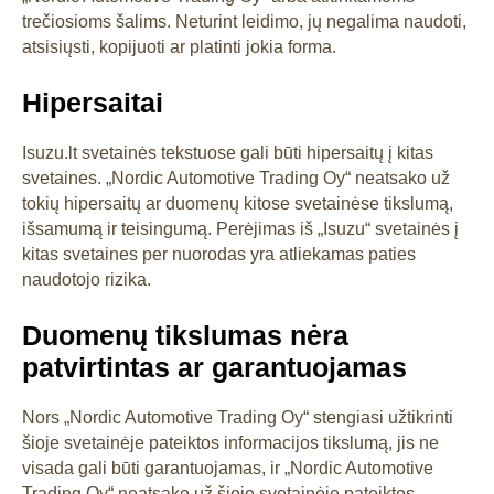
trečiosioms šalims. Neturint leidimo, jų negalima naudoti,
atsisiųsti, kopijuoti ar platinti jokia forma.
Hipersaitai
Isuzu.lt svetainės tekstuose gali būti hipersaitų į kitas
svetaines. „Nordic Automotive Trading Oy“ neatsako už
tokių hipersaitų ar duomenų kitose svetainėse tikslumą,
išsamumą ir teisingumą. Perėjimas iš „Isuzu“ svetainės į
kitas svetaines per nuorodas yra atliekamas paties
naudotojo rizika.
Duomenų tikslumas nėra
patvirtintas ar garantuojamas
Nors „Nordic Automotive Trading Oy“ stengiasi užtikrinti
šioje svetainėje pateiktos informacijos tikslumą, jis ne
visada gali būti garantuojamas, ir „Nordic Automotive
Trading Oy“ neatsako už šioje svetainėje pateiktos