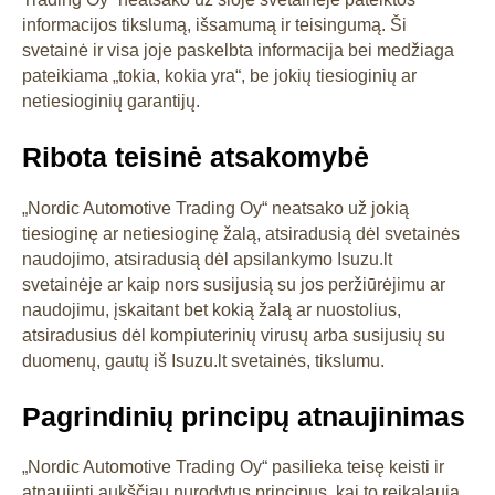
informacijos tikslumą, išsamumą ir teisingumą. Ši
svetainė ir visa joje paskelbta informacija bei medžiaga
pateikiama „tokia, kokia yra“, be jokių tiesioginių ar
netiesioginių garantijų.
Ribota teisinė atsakomybė
„Nordic Automotive Trading Oy“ neatsako už jokią
tiesioginę ar netiesioginę žalą, atsiradusią dėl svetainės
naudojimo, atsiradusią dėl apsilankymo Isuzu.lt
svetainėje ar kaip nors susijusią su jos peržiūrėjimu ar
naudojimu, įskaitant bet kokią žalą ar nuostolius,
atsiradusius dėl kompiuterinių virusų arba susijusių su
duomenų, gautų iš Isuzu.lt svetainės, tikslumu.
Pagrindinių principų atnaujinimas
„Nordic Automotive Trading Oy“ pasilieka teisę keisti ir
atnaujinti aukščiau nurodytus principus, kai to reikalauja