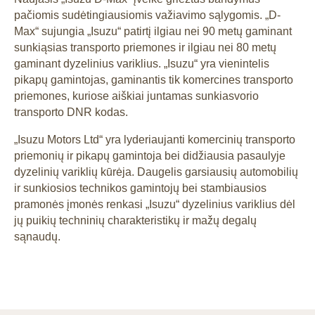
pačiomis sudėtingiausiomis važiavimo sąlygomis. „D-
Max“ sujungia „Isuzu“ patirtį ilgiau nei 90 metų gaminant
sunkiąsias transporto priemones ir ilgiau nei 80 metų
gaminant dyzelinius variklius. „Isuzu“ yra vienintelis
pikapų gamintojas, gaminantis tik komercines transporto
priemones, kuriose aiškiai juntamas sunkiasvorio
transporto DNR kodas.
„Isuzu Motors Ltd“ yra lyderiaujanti komercinių transporto
priemonių ir pikapų gamintoja bei didžiausia pasaulyje
dyzelinių variklių kūrėja. Daugelis garsiausių automobilių
ir sunkiosios technikos gamintojų bei stambiausios
pramonės įmonės renkasi „Isuzu“ dyzelinius variklius dėl
jų puikių techninių charakteristikų ir mažų degalų
sąnaudų.