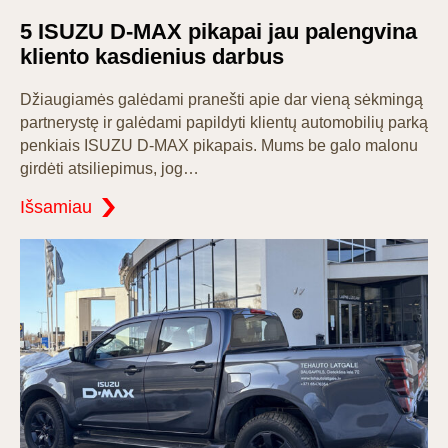
on
5 ISUZU D-MAX pikapai jau palengvina
kliento kasdienius darbus
Džiaugiamės galėdami pranešti apie dar vieną sėkmingą
partnerystę ir galėdami papildyti klientų automobilių parką
penkiais ISUZU D-MAX pikapais. Mums be galo malonu
girdėti atsiliepimus, jog…
Išsamiau