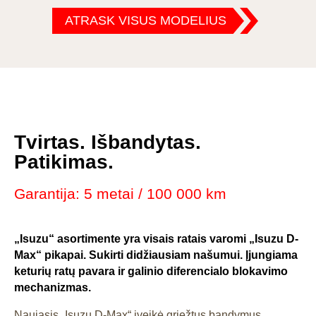
ATRASK VISUS MODELIUS
Tvirtas. Išbandytas.
Patikimas.
Garantija: 5 metai / 100 000 km
„Isuzu“ asortimente yra visais ratais varomi „Isuzu D-
Max“ pikapai. Sukirti didžiausiam našumui. Įjungiama
keturių ratų pavara ir galinio diferencialo blokavimo
mechanizmas.
Naujasis „Isuzu D-Max“ įveikė griežtus bandymus