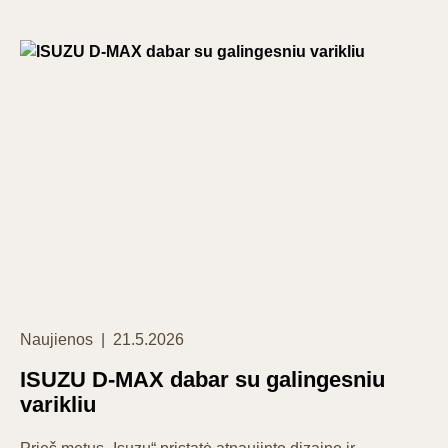
Categories
Posted
Naujienos
21.5.2026
on
ISUZU D-MAX dabar su galingesniu
varikliu