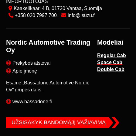
IMPORTUOTOJAS
Kaakelikaari 4 B, 01720 Vantaa, Suomija
+358 020 7997 700
info@isuzu.fi
Nordic Automotive Trading
Modeliai
Oy
Regular Cab
Space Cab
Prekybos atstovai
Double Cab
Apie įmonę
Esame „Bassadone Automotive Nordic
Oy“ grupės dalis.
www.bassadone.fi
UŽSISAKYK BANDOMĄJĮ VAŽIAVIMĄ