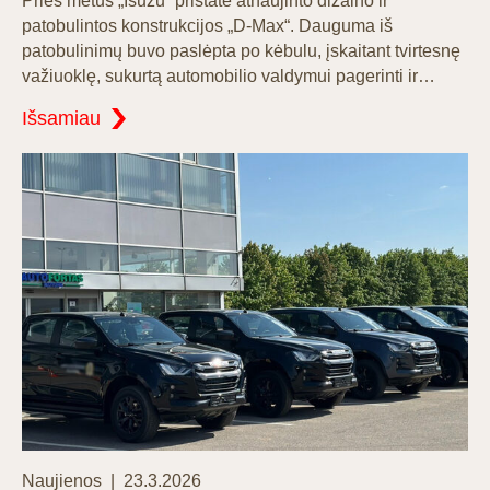
Prieš metus „Isuzu“ pristatė atnaujinto dizaino ir
patobulintos konstrukcijos „D-Max“. Dauguma iš
patobulinimų buvo paslėpta po kėbulu, įskaitant tvirtesnę
važiuoklę, sukurtą automobilio valdymui pagerinti ir…
Išsamiau
Categories
Posted
Naujienos
23.3.2026