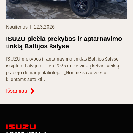
Categories
Posted
Naujienos
12.3.2026
on
ISUZU plečia prekybos ir aptarnavimo
tinklą Baltijos šalyse
ISUZU prekybos ir aptarnavimo tinklas Baltijos šalyse
išsiplėtė Latvijoje – ten 2025 m. ketvirtąjį ketvirtį veiklą
pradėjo du nauji platintojai. „Norime savo verslo
klientams suteikti…
Išsamiau