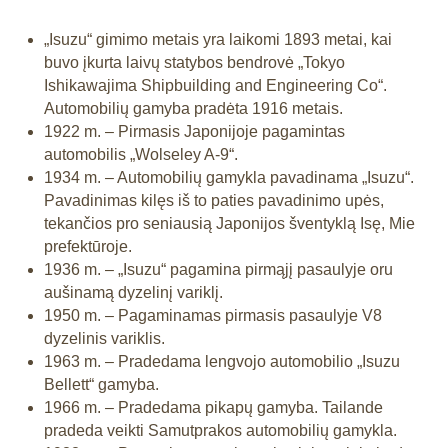
„Isuzu“ gimimo metais yra laikomi 1893 metai, kai
buvo įkurta laivų statybos bendrovė „Tokyo
Ishikawajima Shipbuilding and Engineering Co“.
Automobilių gamyba pradėta 1916 metais.
1922 m. – Pirmasis Japonijoje pagamintas
automobilis „Wolseley A-9“.
1934 m. – Automobilių gamykla pavadinama „Isuzu“.
Pavadinimas kilęs iš to paties pavadinimo upės,
tekančios pro seniausią Japonijos šventyklą Isę, Mie
prefektūroje.
1936 m. – „Isuzu“ pagamina pirmąjį pasaulyje oru
aušinamą dyzelinį variklį.
1950 m. – Pagaminamas pirmasis pasaulyje V8
dyzelinis variklis.
1963 m. – Pradedama lengvojo automobilio „Isuzu
Bellett“ gamyba.
1966 m. – Pradedama pikapų gamyba. Tailande
pradeda veikti Samutprakos automobilių gamykla.