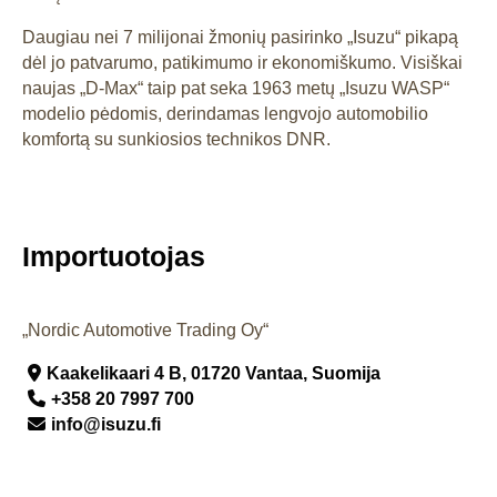
Daugiau nei 7 milijonai žmonių pasirinko „Isuzu“ pikapą
dėl jo patvarumo, patikimumo ir ekonomiškumo. Visiškai
naujas „D-Max“ taip pat seka 1963 metų „Isuzu WASP“
modelio pėdomis, derindamas lengvojo automobilio
komfortą su sunkiosios technikos DNR.
Importuotojas
„Nordic Automotive Trading Oy“
Kaakelikaari 4 B, 01720 Vantaa,
Suomija
+358 20 7997 700
info@isuzu.fi