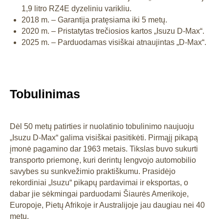
1,9 litro RZ4E dyzeliniu varikliu.
2018 m. – Garantija pratęsiama iki 5 metų.
2020 m. – Pristatytas trečiosios kartos „Isuzu D-Max“.
2025 m. – Parduodamas visiškai atnaujintas „D-Max“.
Tobulinimas
Dėl 50 metų patirties ir nuolatinio tobulinimo naujuoju
„Isuzu D-Max“ galima visiškai pasitikėti. Pirmąjį pikapą
įmonė pagamino dar 1963 metais. Tikslas buvo sukurti
transporto priemonę, kuri derintų lengvojo automobilio
savybes su sunkvežimio praktiškumu. Prasidėjo
rekordiniai „Isuzu“ pikapų pardavimai ir eksportas, o
dabar jie sėkmingai parduodami Šiaurės Amerikoje,
Europoje, Pietų Afrikoje ir Australijoje jau daugiau nei 40
metų.