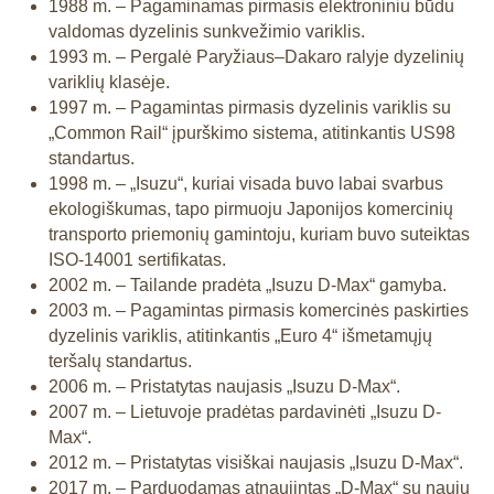
1988 m. – Pagaminamas pirmasis elektroniniu būdu
valdomas dyzelinis sunkvežimio variklis.
1993 m. – Pergalė Paryžiaus–Dakaro ralyje dyzelinių
variklių klasėje.
1997 m. – Pagamintas pirmasis dyzelinis variklis su
„Common Rail“ įpurškimo sistema, atitinkantis US98
standartus.
1998 m. – „Isuzu“, kuriai visada buvo labai svarbus
ekologiškumas, tapo pirmuoju Japonijos komercinių
transporto priemonių gamintoju, kuriam buvo suteiktas
ISO-14001 sertifikatas.
2002 m. – Tailande pradėta „Isuzu D-Max“ gamyba.
2003 m. – Pagamintas pirmasis komercinės paskirties
dyzelinis variklis, atitinkantis „Euro 4“ išmetamųjų
teršalų standartus.
2006 m. – Pristatytas naujasis „Isuzu D-Max“.
2007 m. – Lietuvoje pradėtas pardavinėti „Isuzu D-
Max“.
2012 m. – Pristatytas visiškai naujasis „Isuzu D-Max“.
2017 m. – Parduodamas atnaujintas „D-Max“ su nauju