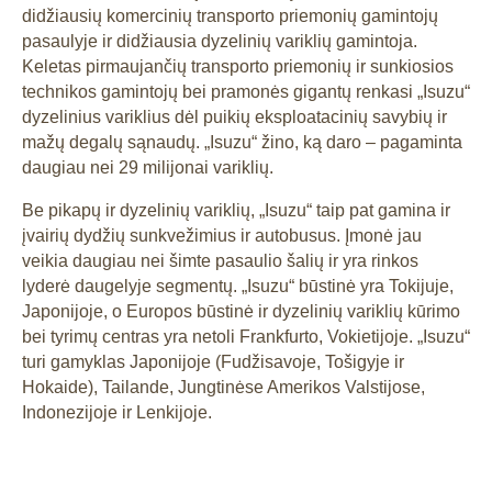
didžiausių komercinių transporto priemonių gamintojų
pasaulyje ir didžiausia dyzelinių variklių gamintoja.
Keletas pirmaujančių transporto priemonių ir sunkiosios
technikos gamintojų bei pramonės gigantų renkasi „Isuzu“
dyzelinius variklius dėl puikių eksploatacinių savybių ir
mažų degalų sąnaudų. „Isuzu“ žino, ką daro – pagaminta
daugiau nei 29 milijonai variklių.
Be pikapų ir dyzelinių variklių, „Isuzu“ taip pat gamina ir
įvairių dydžių sunkvežimius ir autobusus. Įmonė jau
veikia daugiau nei šimte pasaulio šalių ir yra rinkos
lyderė daugelyje segmentų. „Isuzu“ būstinė yra Tokijuje,
Japonijoje, o Europos būstinė ir dyzelinių variklių kūrimo
bei tyrimų centras yra netoli Frankfurto, Vokietijoje. „Isuzu“
turi gamyklas Japonijoje (Fudžisavoje, Tošigyje ir
Hokaide), Tailande, Jungtinėse Amerikos Valstijose,
Indonezijoje ir Lenkijoje.